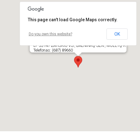
This page can't load Google Maps correctly.
OK
Do you own this website?
HOLLAND PARK, OLANDŲ KAIMELIS,
poilsiavietė
LT- 33147 ZATIŠKIO VS., BALNINKŲ SEN., MOLĖTŲ R.
Telefonas: (687) 89660