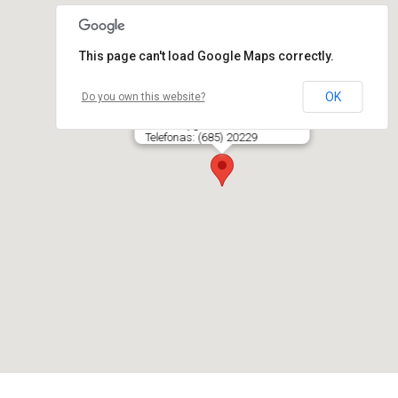
This page can't load Google Maps correctly.
OK
Do you own this website?
A. Zurlienės svečių namai
Karaimų g. 83, LT- 21104 TRAKAI
Telefonas: (685) 20229