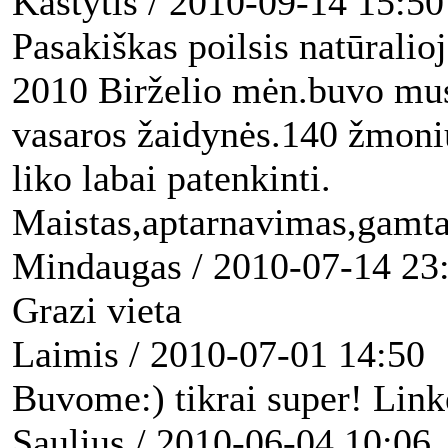
Kastytis
/
2010-09-14 15:50
Pasakiškas poilsis natūralio
2010 Birželio mėn.buvo mu
vasaros žaidynės.140 žmonių
liko labai patenkinti.
Maistas,aptarnavimas,gamta
Mindaugas
/
2010-07-14 23
Grazi vieta
Laimis
/
2010-07-01 14:50
Buvome:) tikrai super! Linke
Saulius
/
2010-06-04 10:06