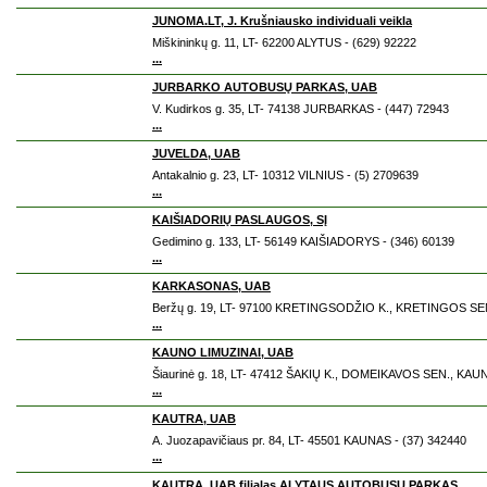
JUNOMA.LT, J. Krušniausko individuali veikla
Miškininkų g. 11, LT- 62200 ALYTUS - (629) 92222
...
JURBARKO AUTOBUSŲ PARKAS, UAB
V. Kudirkos g. 35, LT- 74138 JURBARKAS - (447) 72943
...
JUVELDA, UAB
Antakalnio g. 23, LT- 10312 VILNIUS - (5) 2709639
...
KAIŠIADORIŲ PASLAUGOS, SĮ
Gedimino g. 133, LT- 56149 KAIŠIADORYS - (346) 60139
...
KARKASONAS, UAB
Beržų g. 19, LT- 97100 KRETINGSODŽIO K., KRETINGOS SEN
...
KAUNO LIMUZINAI, UAB
Šiaurinė g. 18, LT- 47412 ŠAKIŲ K., DOMEIKAVOS SEN., KAUN
...
KAUTRA, UAB
A. Juozapavičiaus pr. 84, LT- 45501 KAUNAS - (37) 342440
...
KAUTRA, UAB filialas ALYTAUS AUTOBUSŲ PARKAS