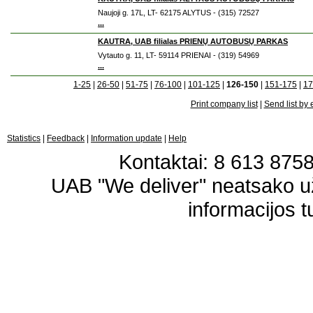
Naujoji g. 17L, LT- 62175 ALYTUS - (315) 72527
...
KAUTRA, UAB filialas PRIENŲ AUTOBUSŲ PARKAS
Vytauto g. 11, LT- 59114 PRIENAI - (319) 54969
...
1-25
|
26-50
|
51-75
|
76-100
|
101-125
|
126-150
|
151-175
|
17
Print company list
|
Send list by 
Statistics
|
Feedback
|
Information update
|
Help
Kontaktai: 8 613 87583
UAB "We deliver" neatsako 
informacijos t