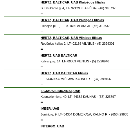
HERTZ, BALTICAR, UAB Klaipėdos filialas
S. Daukanto g. 4, LT- 92129 KLAIPĖDA - (46) 310737
...
HERTZ, BALTICAR, UAB Palangos filialas
Liepojos pl. 1, LT- 00169 PALANGA - (46) 310737
...
HERTZ, BALTICAR, UAB Vilniaus filialas
Rodūnios kelias 2, LT- 02188 VILNIUS - (5) 2329301
...
HERTZ, UAB BALTICAR
Kalvarijų g. 14, LT- 09309 VILNIUS - (5) 2726940
...
HERTZ, UAB BALTICAR filialas
LT- 54460 KARMĖLAVA, KAUNO R. - (37) 399156
...
ILGIAUSI LIMUZINAI, UAB
Kaunakiemio g. 40, LT- 44332 KAUNAS - (37) 323797
...
IMBER, UAB
Joninių g. 9, LT- 54354 DOMEIKAVA, KAUNO R. - (656) 29983
...
INTERGO, UAB