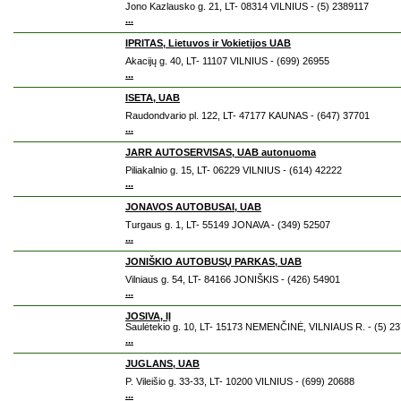
Jono Kazlausko g. 21, LT- 08314 VILNIUS - (5) 2389117
...
IPRITAS, Lietuvos ir Vokietijos UAB
Akacijų g. 40, LT- 11107 VILNIUS - (699) 26955
...
ISETA, UAB
Raudondvario pl. 122, LT- 47177 KAUNAS - (647) 37701
...
JARR AUTOSERVISAS, UAB autonuoma
Piliakalnio g. 15, LT- 06229 VILNIUS - (614) 42222
...
JONAVOS AUTOBUSAI, UAB
Turgaus g. 1, LT- 55149 JONAVA - (349) 52507
...
JONIŠKIO AUTOBUSŲ PARKAS, UAB
Vilniaus g. 54, LT- 84166 JONIŠKIS - (426) 54901
...
JOSIVA, IĮ
Saulėtekio g. 10, LT- 15173 NEMENČINĖ, VILNIAUS R. - (5) 2
...
JUGLANS, UAB
P. Vileišio g. 33-33, LT- 10200 VILNIUS - (699) 20688
...