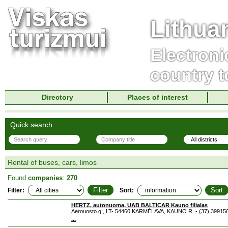
Lithua
Electroni
country t
Directory
Places of interest
Quick search
Rental of buses, cars, limos
Found
companies
:
270
Filter:
Sort:
HERTZ, autonuoma, UAB BALTICAR Kauno filialas
Aerouosto g., LT- 54460 KARMĖLAVA, KAUNO R. - (37) 39915
...