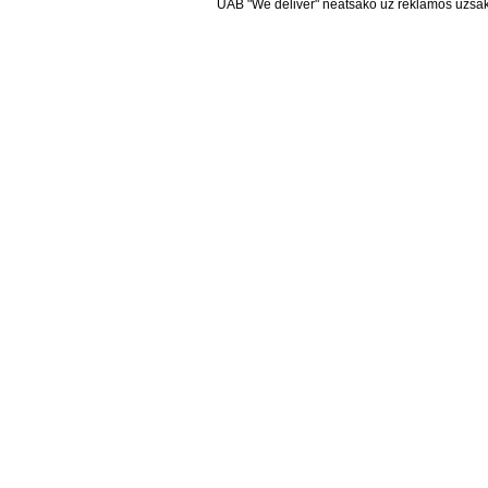
UAB "We deliver" neatsako už reklamos užsako