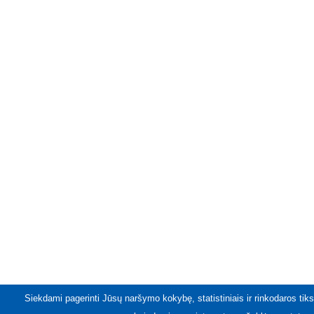
Siekdami pagerinti Jūsų naršymo kokybę, statistiniais ir rinkodaros tiks