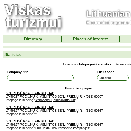
Lithuanian
Electronical requests
Directory
Places of interest
Statistics
Common
·
Infopages© statistics
·
Banners sta
Company title:
Client code:
Found infopages
SPORTINĖ AVIACIJA IR KO, UAB
LT-59327 POCIŪNŲ K., AŠMINTOS SEN., PRIENŲ R. - (319) 60567
Infopage in heading "
Аэропорты, авиакомпании
"
SPORTINĖ AVIACIJA IR KO, UAB
LT-59327 POCIŪNŲ K., AŠMINTOS SEN., PRIENŲ R. - (319) 60567
Infopage in heading "
"
SPORTINĖ AVIACIJA IR KO, UAB
LT-59327 POCIŪNŲ K., AŠMINTOS SEN., PRIENŲ R. - (319) 60567
Infopage in heading "
Oro uostai, oro transporto kompanijos
"