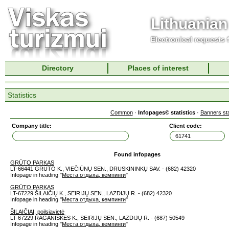
Lithuanian
Electronical requests
Directory
Places of interest
Statistics
Common
·
Infopages© statistics
·
Banners sta
Company title:
Client code:
Found infopages
GRŪTO PARKAS
LT-66441 GRŪTO K., VIEČIŪNŲ SEN., DRUSKININKŲ SAV. - (682) 42320
Infopage in heading "
Места отдыха, кемпинги
"
GRŪTO PARKAS
LT-67229 ŠILAIČIŲ K., SEIRIJŲ SEN., LAZDIJŲ R. - (682) 42320
Infopage in heading "
Места отдыха, кемпинги
"
ŠILAIČIAI, poilsiavietė
LT-67229 RAGANIŠKĖS K., SEIRIJŲ SEN., LAZDIJŲ R. - (687) 50549
Infopage in heading "
Места отдыха, кемпинги
"