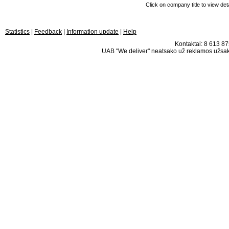
Click on company title to view deta
Statistics
|
Feedback
|
Information update
|
Help
Kontaktai: 8 613 875
UAB "We deliver" neatsako už reklamos užsako