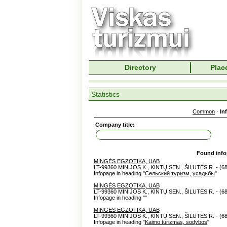
Directory
Place
Statistics
Common
·
In
Company title:
Found inf
MINGĖS EGZOTIKA, UAB
LT-99360 MINIJOS K., KINTŲ SEN., ŠILUTĖS R. - (6
Infopage in heading "
Сельский туризм, усадьбы
"
MINGĖS EGZOTIKA, UAB
LT-99360 MINIJOS K., KINTŲ SEN., ŠILUTĖS R. - (6
Infopage in heading "
"
MINGĖS EGZOTIKA, UAB
LT-99360 MINIJOS K., KINTŲ SEN., ŠILUTĖS R. - (6
Infopage in heading "
Kaimo turizmas, sodybos
"