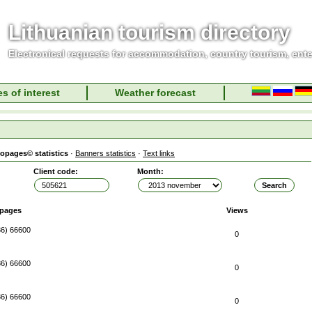
Lithuanian tourism directory
Electronical requests for accommodation, country tourism, ent
s of interest
Weather forecast
fopages© statistics
·
Banners statistics
·
Text links
Client code:
Month:
opages
Views
86) 66600
0
86) 66600
0
86) 66600
0