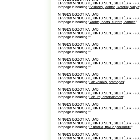
LT-99360 MINIJOS K., KINTŲ SEN., ŠILUTĖS R. - (6
Infopage in heading "
Baidarės, jachtos, kateriai, valtys
MINGĖS EGZOTIKA, UAB
LT-99360 MINIJOS K., KINTŲ SEN., ŠILUTĖS R. - (6
Infopage in heading "
Yachts, boats, cutters, canoes
"
MINGĖS EGZOTIKA, UAB
LT-99360 MINIJOS K., KINTŲ SEN., ŠILUTĖS R. - (6
Infopage in heading "
"
MINGĖS EGZOTIKA, UAB
LT-99360 MINIJOS K., KINTŲ SEN., ŠILUTĖS R. - (6
Infopage in heading "
"
MINGĖS EGZOTIKA, UAB
LT-99360 MINIJOS K., KINTŲ SEN., ŠILUTĖS R. - (6
Infopage in heading "
"
MINGĖS EGZOTIKA, UAB
LT-99360 MINIJOS K., KINTŲ SEN., ŠILUTĖS R. - (6
Infopage in heading "
Laisvalaikis, pramogos
"
MINGĖS EGZOTIKA, UAB
LT-99360 MINIJOS K., KINTŲ SEN., ŠILUTĖS R. - (6
Infopage in heading "
Leisure, entertainment
"
MINGĖS EGZOTIKA, UAB
LT-99360 MINIJOS K., KINTŲ SEN., ŠILUTĖS R. - (6
Infopage in heading "
"
MINGĖS EGZOTIKA, UAB
LT-99360 MINIJOS K., KINTŲ SEN., ŠILUTĖS R. - (6
Infopage in heading "
Рыбалка, принадлежности
"
MINGĖS EGZOTIKA, UAB
LT-99360 MINIJOS K., KINTŲ SEN., ŠILUTĖS R. - (6