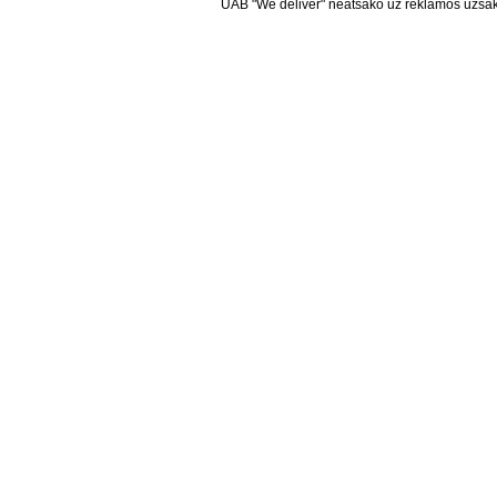
UAB "We deliver" neatsako už reklamos užsako