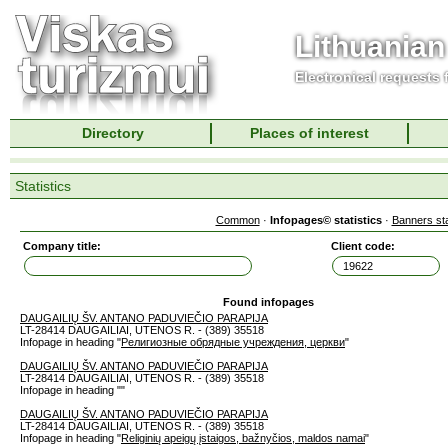
Lithuanian
Electronical requests
Directory
Places of interest
Statistics
Common
·
Infopages© statistics
·
Banners sta
Company title:
Client code:
Found infopages
DAUGAILIŲ ŠV. ANTANO PADUVIEČIO PARAPIJA
LT-28414 DAUGAILIAI, UTENOS R. - (389) 35518
Infopage in heading "
Религиозные обрядные учреждения, церкви
"
DAUGAILIŲ ŠV. ANTANO PADUVIEČIO PARAPIJA
LT-28414 DAUGAILIAI, UTENOS R. - (389) 35518
Infopage in heading "
"
DAUGAILIŲ ŠV. ANTANO PADUVIEČIO PARAPIJA
LT-28414 DAUGAILIAI, UTENOS R. - (389) 35518
Infopage in heading "
Religinių apeigų įstaigos, bažnyčios, maldos namai
"