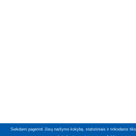
Siekdami pagerinti Jūsų naršymo kokybę, statistiniais ir rinkodaros tiks