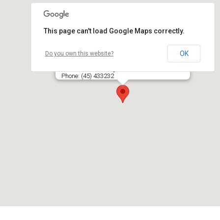
This page can't load Google Maps correctly.
OK
Do you own this website?
PANEVĖŽIO AUTOBUSŲ PARKAS, UAB
J. Basanavičiaus g. 67, LT- 36204 PANEVĖŽYS
Phone: (45) 433232