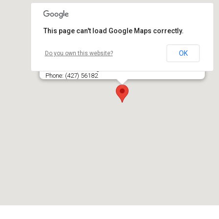
This page can't load Google Maps correctly.
OK
Do you own this website?
BAIDARIŲ NUOMA, Roberto Mosėjaus firma
J. Basanavičiaus g. 26, LT- 86486 TYTUVĖNAI, KELMĖS R.
Phone: (427) 56182