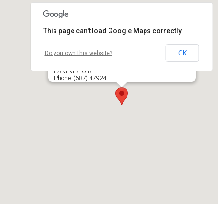
This page can't load Google Maps correctly.
OK
Do you own this website?
A. Baltrėno IĮ
Miško g. 19A, LT- 36220 ŠILAGALIO K., VELŽIO SEN.,
PANEVĖŽIO R.
Phone: (687) 47924