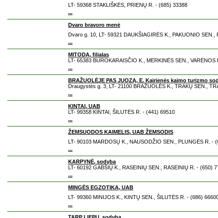
LT- 59368 STAKLIŠKĖS, PRIENŲ R. - (685) 33388
...
Dvaro bravoro menė
Dvaro g. 10, LT- 59321 DAUKŠIAGIRĖS K., PAKUONIO SEN., P
...
MITODA, filialas
LT- 65383 BUROKARAISČIO K., MERKINĖS SEN., VARĖNOS R.
...
BRAŽUOLĖJE PAS JUOZĄ, E. Kairienės kaimo turizmo so
Draugystės g. 3, LT- 21100 BRAŽUOLĖS K., TRAKŲ SEN., TRA
...
KINTAI, UAB
LT- 99358 KINTAI, ŠILUTĖS R. - (441) 69510
...
ŽEMSUODOS KAIMELIS, UAB ŽEMSODIS
LT- 90103 MARDOSŲ K., NAUSODŽIO SEN., PLUNGĖS R. - (6
...
KARPYNĖ, sodyba
LT- 60192 GABŠIŲ K., RASEINIŲ SEN., RASEINIŲ R. - (650) 
...
MINGĖS EGZOTIKA, UAB
LT- 99360 MINIJOS K., KINTŲ SEN., ŠILUTĖS R. - (686) 6660
...
TARP LIEPŲ, sodyba