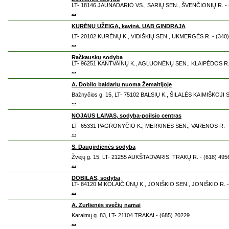
LT- 18146 JAUNADARIO VS., SARIŲ SEN., ŠVENČIONIŲ R. - 
...
KURĖNŲ UŽEIGA, kavinė, UAB GINDRAJA
LT- 20102 KURĖNŲ K., VIDIŠKIŲ SEN., UKMERGĖS R. - (340)
...
Račkauskų sodyba
LT- 96251 KANTVAINŲ K., AGLUONĖNŲ SEN., KLAIPĖDOS R. 
...
A. Dobilo baidarių nuoma Žemaitijoje
Bažnyčios g. 15, LT- 75102 BALSIŲ K., ŠILALĖS KAIMIŠKOJI S
...
NOJAUS LAIVAS, sodyba-poilsio centras
LT- 65331 PAGRONYČIO K., MERKINĖS SEN., VARĖNOS R. - 
...
S. Daugirdienės sodyba
Žvejų g. 15, LT- 21255 AUKŠTADVARIS, TRAKŲ R. - (618) 495
...
DOBILAS, sodyba
LT- 84120 MIKOLAIČIŪNŲ K., JONIŠKIO SEN., JONIŠKIO R. -
...
A. Zurlienės svečių namai
Karaimų g. 83, LT- 21104 TRAKAI - (685) 20229
...