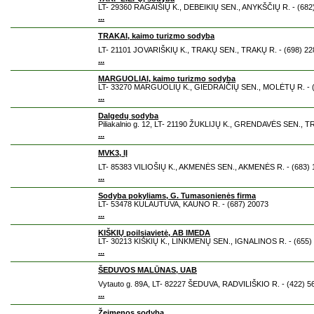
LT- 29360 RAGAIŠIŲ K., DEBEIKIŲ SEN., ANYKŠČIŲ R. - (682
...
TRAKAI, kaimo turizmo sodyba
LT- 21101 JOVARIŠKIŲ K., TRAKŲ SEN., TRAKŲ R. - (698) 22
...
MARGUOLIAI, kaimo turizmo sodyba
LT- 33270 MARGUOLIŲ K., GIEDRAIČIŲ SEN., MOLĖTŲ R. - (
...
Dalgedų sodyba
Piliakalnio g. 12, LT- 21190 ŽUKLIJŲ K., GRENDAVĖS SEN., T
...
MVK3, IĮ
LT- 85383 VILIOŠIŲ K., AKMENĖS SEN., AKMENĖS R. - (683) 
...
Sodyba pokyliams, G. Tumasonienės firma
LT- 53478 KULAUTUVA, KAUNO R. - (687) 20073
...
KIŠKIŲ poilsiavietė, AB IMEDA
LT- 30213 KIŠKIŲ K., LINKMENŲ SEN., IGNALINOS R. - (655)
...
ŠEDUVOS MALŪNAS, UAB
Vytauto g. 89A, LT- 82227 ŠEDUVA, RADVILIŠKIO R. - (422) 5
...
Žeimenos sodyba