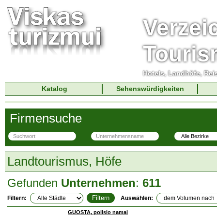
Verzei
Touri
Hotels, Landhöfe, Rei
Katalog
Sehenswürdigkeiten
Firmensuche
Landtourismus, Höfe
Gefunden
Unternehmen
:
611
Filtern:
Auswählen:
GUOSTA, poilsio namai