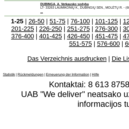
DUBINGA, A. Verkausko sodyba
LT- 33263 LAUMIKONIŲ K., DUBINGIŲ SEN., MOLĖTŲ R. - (6
...
1-25
|
26-50
|
51-75
|
76-100
|
101-125
|
1
201-225
|
226-250
|
251-275
|
276-300
|
3
376-400
|
401-425
|
426-450
|
451-475
|
4
551-575
|
576-600
|
6
Das Verzeichnis ausdrucken
|
Die Li
Statistik
|
Rückmeldungen
|
Erneuerung der Information
|
Hilfe
Kontaktai: 8 613 87583
UAB "We deliver" neatsako 
informacijos t