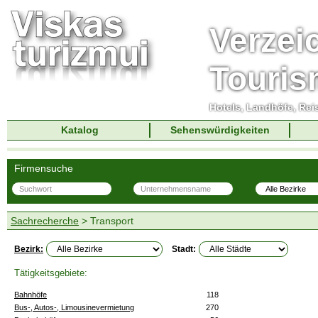
Verzei
Touri
Hotels, Landhöfe, Rei
Katalog
Sehenswürdigkeiten
Firmensuche
Sachrecherche
> Transport
Bezirk:
Stadt:
Tätigkeitsgebiete:
Bahnhöfe
118
Bus-, Autos-, Limousinevermietung
270