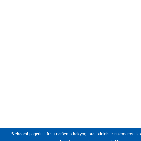
Siekdami pagerinti Jūsų naršymo kokybę, statistiniais ir rinkodaros tiks