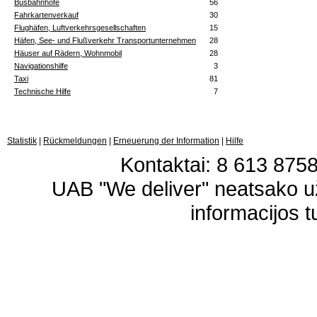
Busbahnhöfe
56
Fahrkartenverkauf
30
Flughäfen, Luftverkehrsgesellschaften
15
Häfen, See- und Flußverkehr Transportunternehmen
28
Häuser auf Rädern, Wohnmobil
28
Navigationshilfe
3
Taxi
81
Technische Hilfe
7
Statistik
|
Rückmeldungen
|
Erneuerung der Information
|
Hilfe
Kontaktai: 8 613 87583
UAB "We deliver" neatsako 
informacijos t