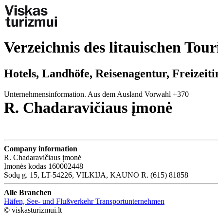
Verzeichnis des litauischen Tou
Hotels, Landhöfe, Reisenagentur, Freizeit
Unternehmensinformation. Aus dem Ausland Vorwahl +370
R. Chadaravičiaus įmonė
Company information
R. Chadaravičiaus įmonė
Įmonės kodas 160002448
Sodų g. 15, LT-54226, VILKIJA, KAUNO R. (615) 81858
Alle Branchen
Häfen, See- und Flußverkehr Transportunternehmen
© viskasturizmui.lt