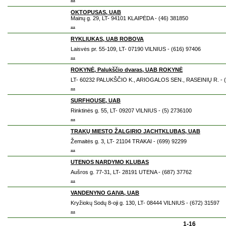
OKTOPUSAS, UAB
Mainų g. 29, LT- 94101 KLAIPĖDA - (46) 381850
...
RYKLIUKAS, UAB ROBOVA
Laisvės pr. 55-109, LT- 07190 VILNIUS - (616) 97406
...
ROKYNĖ, Palukščio dvaras, UAB ROKYNĖ
LT- 60232 PALUKŠČIO K., ARIOGALOS SEN., RASEINIŲ R. - (
...
SURFHOUSE, UAB
Rinktinės g. 55, LT- 09207 VILNIUS - (5) 2736100
...
TRAKŲ MIESTO ŽALGIRIO JACHTKLUBAS, UAB
Žemaitės g. 3, LT- 21104 TRAKAI - (699) 92299
...
UTENOS NARDYMO KLUBAS
Aušros g. 77-31, LT- 28191 UTENA - (687) 37762
...
VANDENYNO GAIVA, UAB
Kryžiokų Sodų 8-oji g. 130, LT- 08444 VILNIUS - (672) 31597
...
1-16