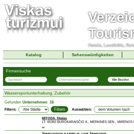
Verzei
Touri
Hotels, Landhöfe, Rei
Katalog
Sehenswürdigkeiten
Firmensuche
Wassersportunterhaltung, Zubehör
Gefunden
Unternehmen
:
16
Filtern:
Auswählen:
MITODA, filialas
LT- 65383 BUROKARAISČIO K., MERKINĖS SEN., VARĖNOS R.
...