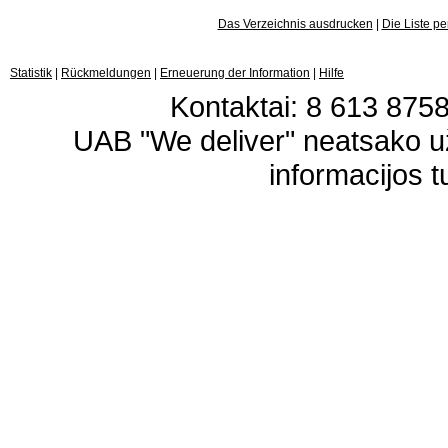
Das Verzeichnis ausdrucken
|
Die Liste p
Statistik
|
Rückmeldungen
|
Erneuerung der Information
|
Hilfe
Kontaktai: 8 613 87583
UAB "We deliver" neatsako 
informacijos t