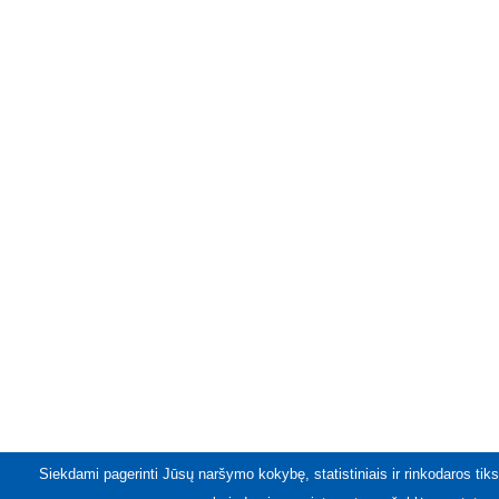
Siekdami pagerinti Jūsų naršymo kokybę, statistiniais ir rinkodaros tiks