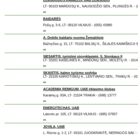
ŽEMSUODOS KAIMELIS, UAB ŽEMSODIS
LT- 90103 MARDOSŲ K., NAUSODŽIO SEN., PLUNGĖS R. - (6
...
BAIDARĖS
Pušų g. 3-6, LT- 08120 VILNIUS - (655) 43985
...
A. Dobilo baidarių nuoma Žemaitijoje
Bažnyčios g. 15, LT- 75102 BALSIŲ K., ŠILALĖS KAIMIŠKOJI S
...
SIESARTIS, turistinė stovyklavietė, S. Stonkaus IĮ
LT- 33201 KAŠELINĖS K., MINDŪNŲ SEN., MOLĖTŲ R. - (614
...
SKAISTIS, kaimo turizmo sodyba
LT- 25100 KARIOTIŠKIŲ K., LENTVARIO SEN., TRAKŲ R. - (6
...
ACADEMIA REMIGUM, UAB irklavimo klubas
Karaimų g. 93A, LT- 21104 TRAKAI - (698) 13777
...
ENERGITECHAS, UAB
Laisvės pr. 105, LT- 06119 VILNIUS - (685) 07957
...
JOVILA, UAB
L. Rėzos g. 1-2, LT- 93101 JUODKRANTĖ, NERINGOS SAV. - 
...