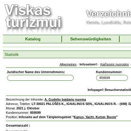
Verzeichni
Hotels, Landhöfe, Rei
Katalog
Sehenswürdigkeiten
Statistik
Allgemeines
·
Infoseiten©
·
Kaičiosios nuorodos
Juridischer Name des Unternehmens:
Kundennummer:
Infopage© Besucherstatisti
Bezeichnung der Infoseite:
A. Gudelio baidarių nuoma
Adresse, Telefon:
LT-30021 PALŪŠĖS K., IGNALINOS SEN., IGNALINOS R. - (698) 3
Monat:
2021 j. Oktober
Kundennummer:
859599
Position:
Infoseite auf dem Tätigkeitsgebiet "
Kanus, Yacht, Kutter, Boote
"
Gesamtanzahl :