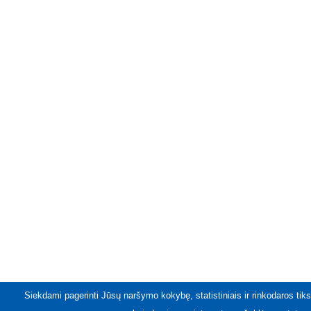
Siekdami pagerinti Jūsų naršymo kokybę, statistiniais ir rinkodaros tiks