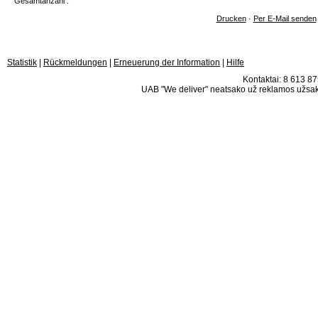
Gesamtanzahl :
Drucken
·
Per E-Mail senden
Statistik
|
Rückmeldungen
|
Erneuerung der Information
|
Hilfe
Kontaktai: 8 613 875
UAB "We deliver" neatsako už reklamos užsako