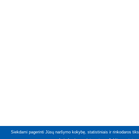
Siekdami pagerinti Jūsų naršymo kokybę, statistiniais ir rinkodaros tiks