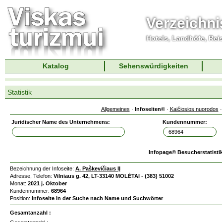
Verzeichni
Hotels, Landhöfe, Rei
Katalog
Sehenswürdigkeiten
Statistik
Allgemeines
·
Infoseiten©
·
Kaičiosios nuorodos
Juridischer Name des Unternehmens:
Kundennummer:
Infopage© Besucherstatisti
Bezeichnung der Infoseite:
A. Paškevičiaus IĮ
Adresse, Telefon:
Vilniaus g. 42, LT-33140 MOLĖTAI - (383) 51002
Monat:
2021 j. Oktober
Kundennummer:
68964
Position:
Infoseite in der Suche nach Name und Suchwörter
Gesamtanzahl :