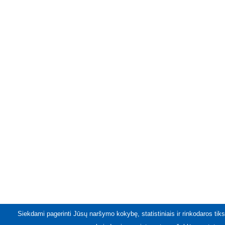
Siekdami pagerinti Jūsų naršymo kokybę, statistiniais ir rinkodaros tiks