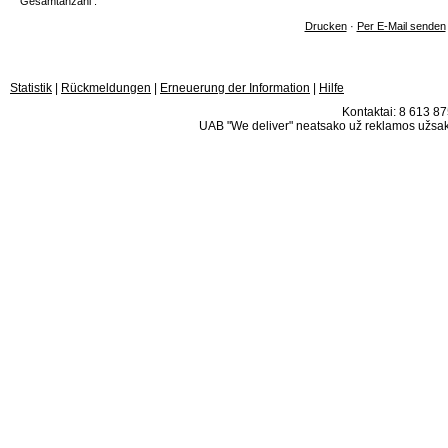
Gesamtanzahl :
Drucken
·
Per E-Mail senden
Statistik
|
Rückmeldungen
|
Erneuerung der Information
|
Hilfe
Kontaktai: 8 613 875
UAB "We deliver" neatsako už reklamos užsako