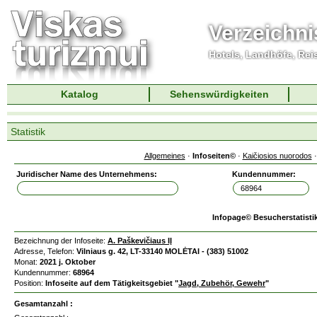
Verzeichni
Hotels, Landhöfe, Rei
Katalog
Sehenswürdigkeiten
Statistik
Allgemeines
·
Infoseiten©
·
Kaičiosios nuorodos
Juridischer Name des Unternehmens:
Kundennummer:
Infopage© Besucherstatisti
Bezeichnung der Infoseite:
A. Paškevičiaus IĮ
Adresse, Telefon:
Vilniaus g. 42, LT-33140 MOLĖTAI - (383) 51002
Monat:
2021 j. Oktober
Kundennummer:
68964
Position:
Infoseite auf dem Tätigkeitsgebiet "
Jagd, Zubehör, Gewehr
"
Gesamtanzahl :