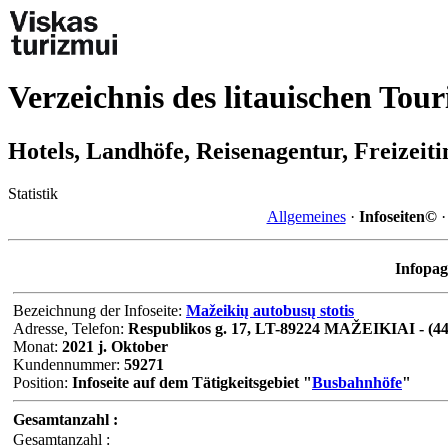
Verzeichnis des litauischen Tou
Hotels, Landhöfe, Reisenagentur, Freizeit
Statistik
Allgemeines
·
Infoseiten©
Infopag
Bezeichnung der Infoseite:
Mažeikių autobusų stotis
Adresse, Telefon:
Respublikos g. 17, LT-89224 MAŽEIKIAI - (44
Monat:
2021 j. Oktober
Kundennummer:
59271
Position:
Infoseite auf dem Tätigkeitsgebiet "
Busbahnhöfe
"
Gesamtanzahl :
Gesamtanzahl :