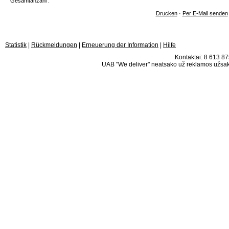
Gesamtanzahl :
Drucken
·
Per E-Mail senden
Statistik
|
Rückmeldungen
|
Erneuerung der Information
|
Hilfe
Kontaktai: 8 613 875
UAB "We deliver" neatsako už reklamos užsako