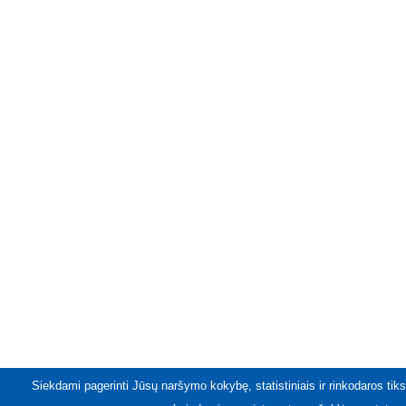
Siekdami pagerinti Jūsų naršymo kokybę, statistiniais ir rinkodaros tiks