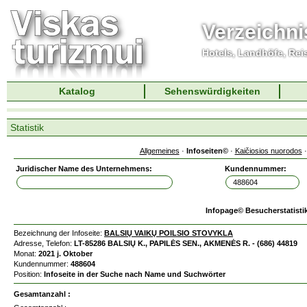
Verzeichni
Hotels, Landhöfe, Rei
Katalog
Sehenswürdigkeiten
Statistik
Allgemeines
·
Infoseiten©
·
Kaičiosios nuorodos
Juridischer Name des Unternehmens:
Kundennummer:
Infopage© Besucherstatisti
Bezeichnung der Infoseite:
BALSIŲ VAIKŲ POILSIO STOVYKLA
Adresse, Telefon:
LT-85286 BALSIŲ K., PAPILĖS SEN., AKMENĖS R. - (686) 44819
Monat:
2021 j. Oktober
Kundennummer:
488604
Position:
Infoseite in der Suche nach Name und Suchwörter
Gesamtanzahl :