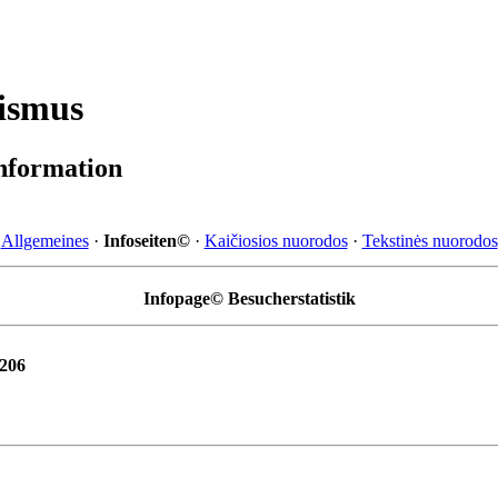
rismus
information
Allgemeines
·
Infoseiten©
·
Kaičiosios nuorodos
·
Tekstinės nuorodos
Infopage© Besucherstatistik
5206