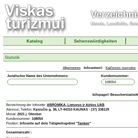
Verzeichni
Hotels, Landhöfe, Rei
Katalog
Sehenswürdigkeiten
Statistik
Allgemeines
·
Infoseiten©
·
Kaičiosios nuorodos
Juridischer Name des Unternehmens:
Kundennummer:
Infopage© Besucherstatisti
Bezeichnung der Infoseite:
ABROMIKA, Lietuvos ir Airijos UAB
Adresse, Telefon:
Kęstučio g. 38, LT-44310 KAUNAS - (37) 338129
Monat:
2021 j. Oktober
Kundennummer:
108054
Position:
Infoseite auf dem Tätigkeitsgebiet "
Tanken
"
Gesamtanzahl :