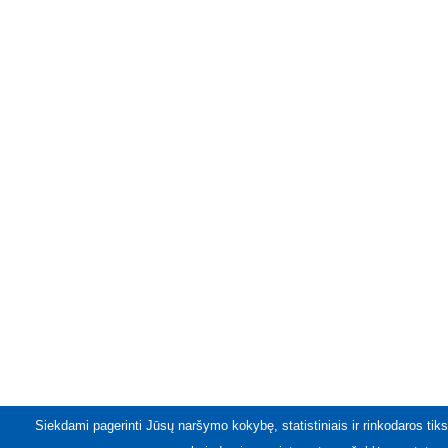
Siekdami pagerinti Jūsų naršymo kokybę, statistiniais ir rinkodaros tiks