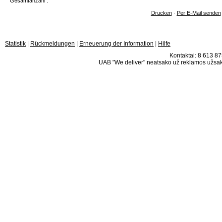
Gesamtanzahl :
Drucken
·
Per E-Mail senden
Statistik
|
Rückmeldungen
|
Erneuerung der Information
|
Hilfe
Kontaktai: 8 613 875
UAB "We deliver" neatsako už reklamos užsako