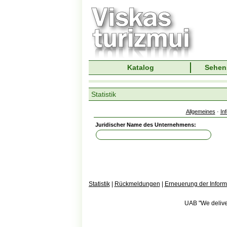
Katalog
Sehen
Statistik
Allgemeines
·
In
Juridischer Name des Unternehmens:
Statistik
|
Rückmeldungen
|
Erneuerung der Inform
UAB "We deliver