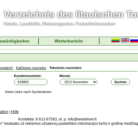
Verzeichnis des litauischen T
Hotels, Landhöfe, Reisenagentur, Freizeitinformation
swürdigkeiten
Wetterbericht
foseiten©
·
Kaičiosios nuorodos
·
Tekstinės nuorodos
Kundennummer:
Monat:
Keine Links nach Suchkriterien
ation
|
Hilfe
Kontaktai: 8 613 87583, el. p. info@wedeliver.lt
" neatsako už reklamos užsakovų paskelbtos informacijos turinį ir grafinę medžia