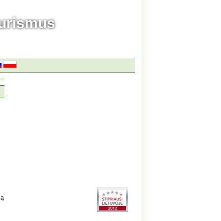
ourismus
gą