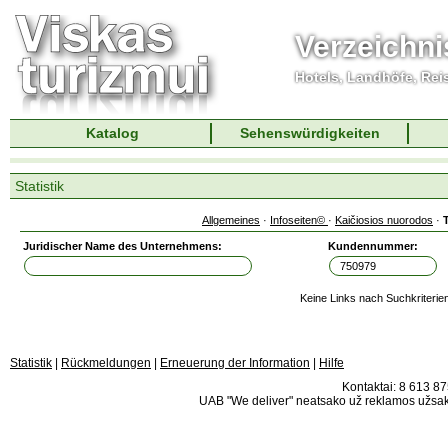
Verzeichni
Hotels, Landhöfe, Rei
Katalog
Sehenswürdigkeiten
Statistik
Allgemeines
·
Infoseiten©
·
Kaičiosios nuorodos
·
Juridischer Name des Unternehmens:
Kundennummer:
Keine Links nach Suchkriterie
Statistik
|
Rückmeldungen
|
Erneuerung der Information
|
Hilfe
Kontaktai: 8 613 875
UAB "We deliver" neatsako už reklamos užsako