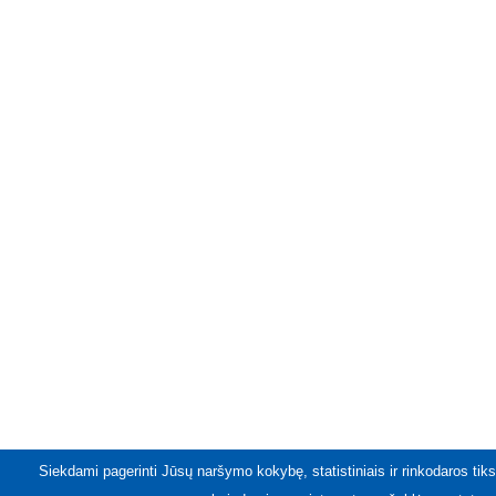
Siekdami pagerinti Jūsų naršymo kokybę, statistiniais ir rinkodaros tiks