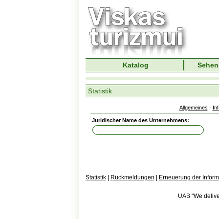
Katalog
Sehen
Statistik
Allgemeines
·
In
Juridischer Name des Unternehmens:
Statistik
|
Rückmeldungen
|
Erneuerung der Inform
UAB "We deliver