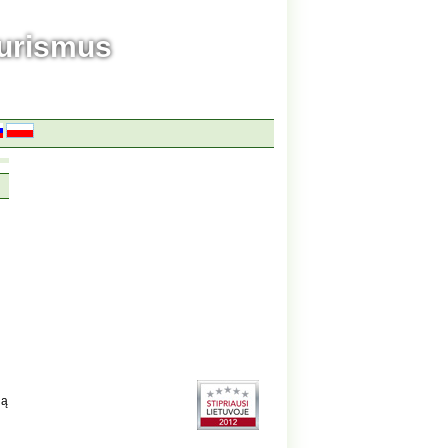
ourismus
gą