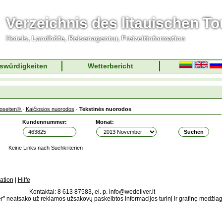
Verzeichnis des litauischen T
Hotels, Landhöfe, Reisenagentur, Freizeitinformation
swürdigkeiten
Wetterbericht
foseiten©
·
Kaičiosios nuorodos
·
Tekstinės nuorodos
Kundennummer:
Monat:
Keine Links nach Suchkriterien
ation
|
Hilfe
Kontaktai: 8 613 87583, el. p. info@wedeliver.lt
" neatsako už reklamos užsakovų paskelbtos informacijos turinį ir grafinę medžia