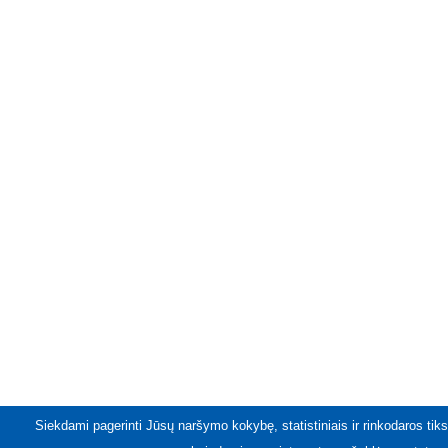
Siekdami pagerinti Jūsų naršymo kokybę, statistiniais ir rinkodaros tiks