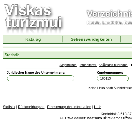
Verzeichni
Hotels, Landhöfe, Rei
Katalog
Sehenswürdigkeiten
Statistik
Allgemeines
·
Infoseiten©
·
Kaičiosios nuorodos
·
Juridischer Name des Unternehmens:
Kundennummer:
Keine Links nach Suchkriterie
Statistik
|
Rückmeldungen
|
Erneuerung der Information
|
Hilfe
Kontaktai: 8 613 875
UAB "We deliver" neatsako už reklamos užsako