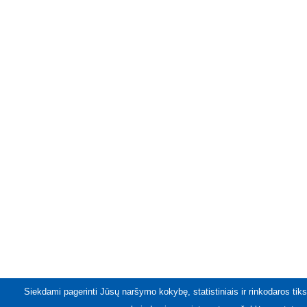
Siekdami pagerinti Jūsų naršymo kokybę, statistiniais ir rinkodaros tiks