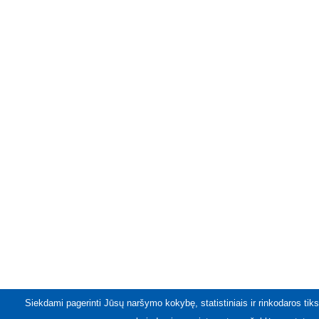
Siekdami pagerinti Jūsų naršymo kokybę, statistiniais ir rinkodaros tiks