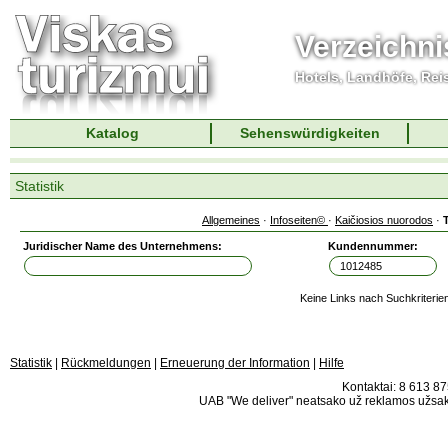
Verzeichni
Hotels, Landhöfe, Rei
Katalog
Sehenswürdigkeiten
Statistik
Allgemeines
·
Infoseiten©
·
Kaičiosios nuorodos
·
Juridischer Name des Unternehmens:
Kundennummer:
Keine Links nach Suchkriterie
Statistik
|
Rückmeldungen
|
Erneuerung der Information
|
Hilfe
Kontaktai: 8 613 875
UAB "We deliver" neatsako už reklamos užsako