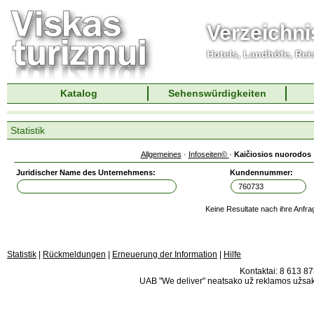
Verzeichni
Hotels, Landhöfe, Rei
Katalog
Sehenswürdigkeiten
Statistik
Allgemeines
·
Infoseiten©
·
Kaičiosios nuorodos
Juridischer Name des Unternehmens:
Kundennummer:
Keine Resultate nach ihre Anfra
Statistik
|
Rückmeldungen
|
Erneuerung der Information
|
Hilfe
Kontaktai: 8 613 875
UAB "We deliver" neatsako už reklamos užsako