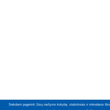
Siekdami pagerinti Jūsų naršymo kokybę, statistiniais ir rinkodaros tiks