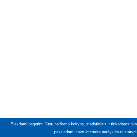
Siekdami pagerinti Jūsų naršymo kokybę, statistiniais ir rinkodaros tiks
pakeisdami savo interneto naršyklės nustatymu