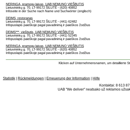
NERINGA, pramogų laivas, UAB NEMUNO VIEŠBUTIS
Lietuvininkų g. 70, LT-99172 ŠILUTĖ - (620) 40852
Infoseite in der Suche nach Name und Suchwörter (englisch)
DEIMS, restoranas
Lietuvininkų g. 70, LT-99172 ŠILUTĖ - (441) 62482
Infopuslapis paieškoje pagal pavadinimą ir paieškos žodžius
DEIMS***, viešbutis, UAB NEMUNO VIEŠBUTIS
Lietuvininkų g. 70, LT-99172 ŠILUTĖ - (441) 52345
Infopuslapis paieškoje pagal pavadinimą ir paieškos žodžius
NERINGA, pramogų laivas, UAB NEMUNO VIEŠBUTIS
Lietuvininkų g. 70, LT-99172 ŠILUTĖ - (620) 40852
Infopuslapis paieškoje pagal pavadinimą ir paieškos žodžius
Klicken auf Unternehmensnamen, um detaillierte S
Statistik
|
Rückmeldungen
|
Erneuerung der Information
|
Hilfe
Kontaktai: 8 613 875
UAB "We deliver" neatsako už reklamos užsako