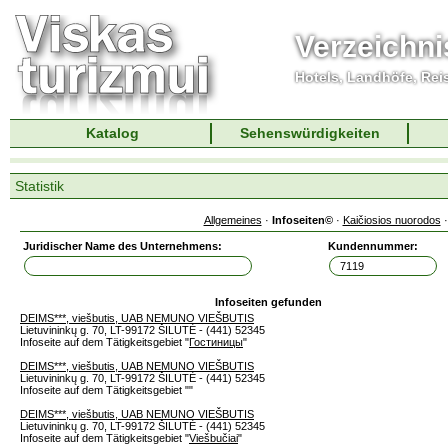
Verzeichni
Hotels, Landhöfe, Rei
Katalog
Sehenswürdigkeiten
Statistik
Allgemeines
·
Infoseiten©
·
Kaičiosios nuorodos
Juridischer Name des Unternehmens:
Kundennummer:
Infoseiten gefunden
DEIMS***, viešbutis, UAB NEMUNO VIEŠBUTIS
Lietuvininkų g. 70, LT-99172 ŠILUTĖ - (441) 52345
Infoseite auf dem Tätigkeitsgebiet "
Гостиницы
"
DEIMS***, viešbutis, UAB NEMUNO VIEŠBUTIS
Lietuvininkų g. 70, LT-99172 ŠILUTĖ - (441) 52345
Infoseite auf dem Tätigkeitsgebiet "
"
DEIMS***, viešbutis, UAB NEMUNO VIEŠBUTIS
Lietuvininkų g. 70, LT-99172 ŠILUTĖ - (441) 52345
Infoseite auf dem Tätigkeitsgebiet "
Viešbučiai
"