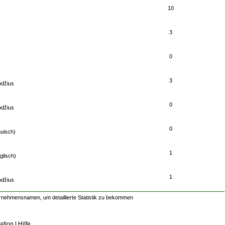
10
3
0
3
odžius
0
odžius
0
auisch)
1
glisch)
1
odžius
rnehmensnamen, um detaillierte Statistik zu bekommen
ation
|
Hilfe