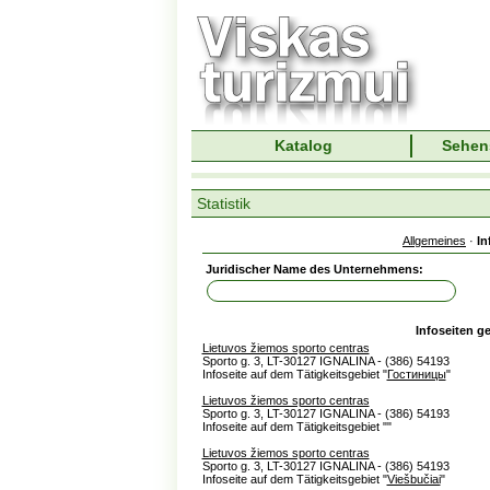
Katalog
Sehen
Statistik
Allgemeines
·
In
Juridischer Name des Unternehmens:
Infoseiten g
Lietuvos žiemos sporto centras
Sporto g. 3, LT-30127 IGNALINA - (386) 54193
Infoseite auf dem Tätigkeitsgebiet "
Гостиницы
"
Lietuvos žiemos sporto centras
Sporto g. 3, LT-30127 IGNALINA - (386) 54193
Infoseite auf dem Tätigkeitsgebiet "
"
Lietuvos žiemos sporto centras
Sporto g. 3, LT-30127 IGNALINA - (386) 54193
Infoseite auf dem Tätigkeitsgebiet "
Viešbučiai
"