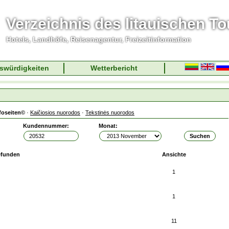
Verzeichnis des litauischen T
Hotels, Landhöfe, Reisenagentur, Freizeitinformation
swürdigkeiten
Wetterbericht
foseiten©
·
Kaičiosios nuorodos
·
Tekstinės nuorodos
Kundennummer:
Monat:
efunden
Ansichte
1
1
11