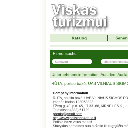
Katalog
Sehen
Firmensuche
Unternehmensinformation. Aus dem Ausla
RŪTA, poilsio bazė, UAB VILNIAUS SIG
Company information
RŪTA, poilsio bazė, UAB VILNIAUS SIGMOS P
Įmonės kodas 123058323
Ežerų g. 49, p.d. 45, LT-33166, KIRNEILĖS K.
Telefaksas (383) 51729
pbruta@gmail.com
http://www.poilsiobazeruta.lt
Poilsio bazė visus metus!
Stovyklos pamainos nuo birželio iki rugpjūčio mė