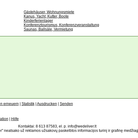
Gästehäuser, Wohnungsmiete
Kanus, Yacht, Kutter, Boote
Kinderferienlager
Konferenztourismus, Konferenzveranstaltung
Saunas, Ballsäle, Vermietung
on erneuern
|
Statistik
|
Ausdrucken
|
Senden
ation
|
Hilfe
Kontaktai: 8 613 87583, el. p. info@wedeliver.lt
" neatsako už reklamos užsakovų paskelbtos informacijos turinį ir grafinę medžia