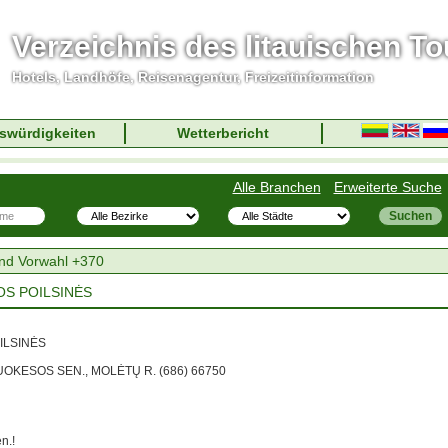
Verzeichnis des litauischen T
Hotels, Landhöfe, Reisenagentur, Freizeitinformation
swürdigkeiten
Wetterbericht
Alle Branchen
Erweiterte Suche
nd Vorwahl +370
MOS POILSINĖS
OILSINĖS
, LUOKESOS SEN., MOLĖTŲ R. (686) 66750
n.!