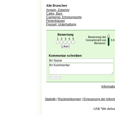
Alle Branchen
Angeln, Zubehör
Cafes, Bars
Campings, Erholungsorts
Ferienhäuser
Freizeit, Unterhaltung
Bewertung
Bewertung der
1
2
3
4
5
Gesamtzahl von
3.6
Benutzer:
Kommentar schreiben
Informati
Statistik
|
Rückmeldungen
|
Erneuerung der Inform
UAB "We deliver