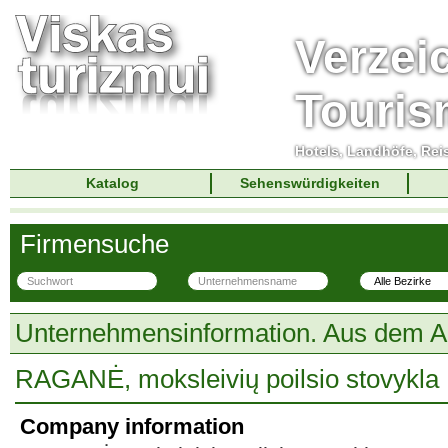
Verzei
Touri
Hotels, Landhöfe, Rei
Katalog
Sehenswürdigkeiten
Firmensuche
Unternehmensinformation. Aus dem A
RAGANĖ, moksleivių poilsio stovykla
Company information