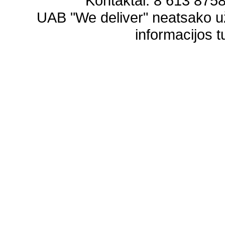
Kontaktai: 8 613 87583
UAB "We deliver" neatsako 
informacijos t