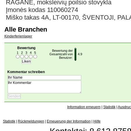
RAGANĖ, moksleivių poilsio stovykla
Įmonės kodas 110060274
Miško takas 4A, LT-00170, ŠVENTOJI, PA
Alle Branchen
Kinderferienlager
Bewertung
Bewertung der
1
2
3
4
5
Gesamtzahl von
4.9
Benutzer:
Kommentar schreiben
Information erneuern
|
Statistik
|
Ausdru
Statistik
|
Rückmeldungen
|
Erneuerung der Information
|
Hilfe