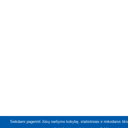
Siekdami pagerinti Jūsų naršymo kokybę, statistiniais ir rinkodaros tiks