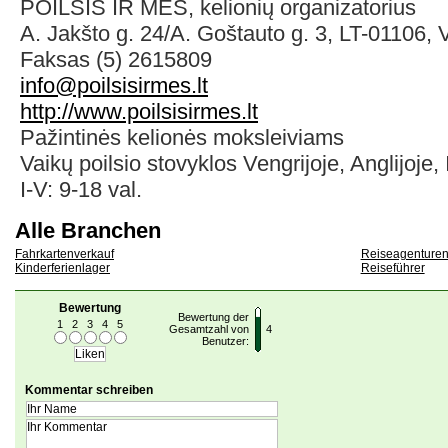
POILSIS IR MES, kelionių organizatorius
A. Jakšto g. 24/A. Goštauto g. 3, LT-01106,
Faksas (5) 2615809
info@poilsisirmes.lt
http://www.poilsisirmes.lt
Pažintinės kelionės moksleiviams
Vaikų poilsio stovyklos Vengrijoje, Anglijoje, I
I-V: 9-18 val.
Alle Branchen
Fahrkartenverkauf
Reiseagenture
Kinderferienlager
Reiseführer
Bewertung
Bewertung der
1
2
3
4
5
Gesamtzahl von
4
Benutzer:
Kommentar schreiben