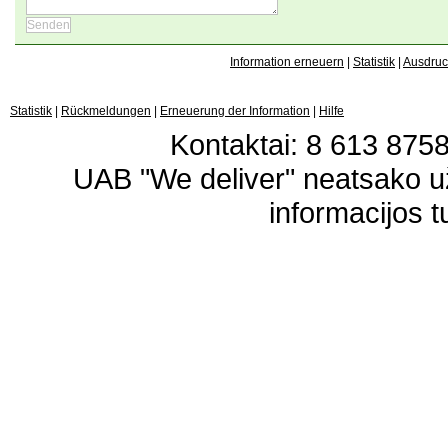
Information erneuern
|
Statistik
|
Ausdru
Statistik
|
Rückmeldungen
|
Erneuerung der Information
|
Hilfe
Kontaktai: 8 613 87583
UAB "We deliver" neatsako 
informacijos t