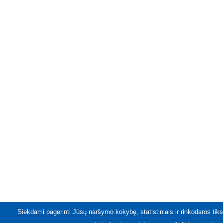
Siekdami pagerinti Jūsų naršymo kokybę, statistiniais ir rinkodaros tiks