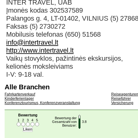
INTER TRAVEL, UAB
Įmonės kodas 302537589
Palangos g. 4, LT-01402, VILNIUS (5) 2786
Faksas (5) 2730272
Mobilusis telefonas (650) 51568
info@intertravel.lt
http://www.intertravel.lt
Vaikų stovyklos, pažintinės ekskursijos,
kelionės moksleiviams
I-V: 9-18 val.
Alle Branchen
Fahrkartenverkauf
Reiseagenture
Kinderferienlager
Reiseführer
Konferenztourismus, Konferenzveranstaltung
Versicherung
Bewertung
Bewertung der
1
2
3
4
5
Gesamtzahl von
3.8
Benutzer: