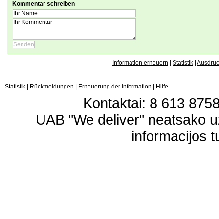
Kommentar schreiben
Information erneuern
|
Statistik
|
Ausdru
Statistik
|
Rückmeldungen
|
Erneuerung der Information
|
Hilfe
Kontaktai: 8 613 87583
UAB "We deliver" neatsako 
informacijos t