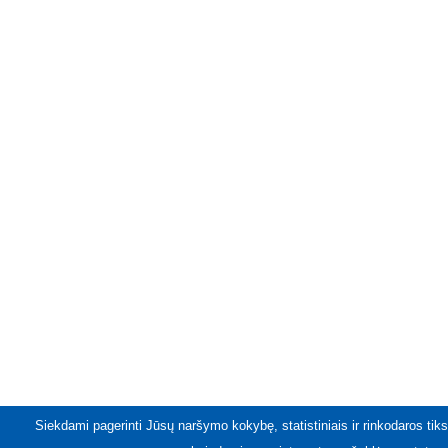
Siekdami pagerinti Jūsų naršymo kokybę, statistiniais ir rinkodaros tiks