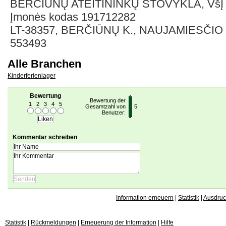
BERČIŪNŲ ATEITININKŲ STOVYKLA, VšĮ
Įmonės kodas 191712282
LT-38357, BERČIŪNŲ K., NAUJAMIESČIO 
553493
Alle Branchen
Kinderferienlager
Bewertung
Bewertung der
1
2
3
4
5
Gesamtzahl von
5
Benutzer:
Kommentar schreiben
Information erneuern
|
Statistik
|
Ausdru
Statistik
|
Rückmeldungen
|
Erneuerung der Information
|
Hilfe