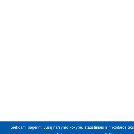
Siekdami pagerinti Jūsų naršymo kokybę, statistiniais ir rinkodaros tiks