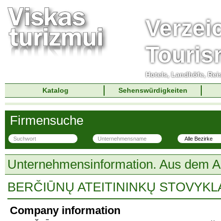
Verzei
Touri
Hotels, Landhöfe, Rei
Katalog
Sehenswürdigkeiten
Firmensuche
Unternehmensinformation. Aus dem A
BERČIŪNŲ ATEITININKŲ STOVYKLA
Company information