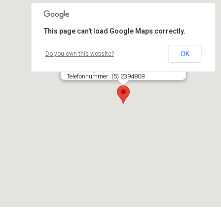
This page can't load Google Maps correctly.
OK
Do you own this website?
VILNIAUS PRAMOGŲ PARKAS, UAB
Konstitucijos pr. 7, 28 a., LT- 09308 VILNIUS
Telefonnummer: (5) 2394808