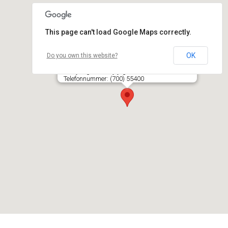
This page can't load Google Maps correctly.
OK
Do you own this website?
Alytaus centrinio pašto pirmasis poskyris
Ūdrijos g. 1/ Naujoji g. 7E, LT- 62020 ALYTUS
Telefonnummer: (700) 55400