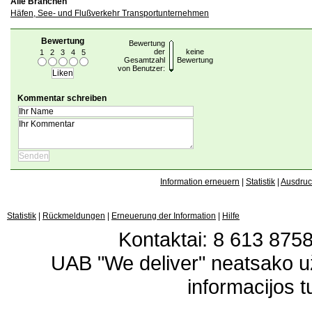
Alle Branchen
Häfen, See- und Flußverkehr Transportunternehmen
Bewertung
Bewertung
der
keine
1
2
3
4
5
Gesamtzahl
Bewertung
von Benutzer:
Kommentar schreiben
Information erneuern
|
Statistik
|
Ausdru
Statistik
|
Rückmeldungen
|
Erneuerung der Information
|
Hilfe
Kontaktai: 8 613 87583
UAB "We deliver" neatsako 
informacijos t