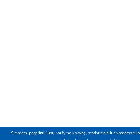
Siekdami pagerinti Jūsų naršymo kokybę, statistiniais ir rinkodaros tiks