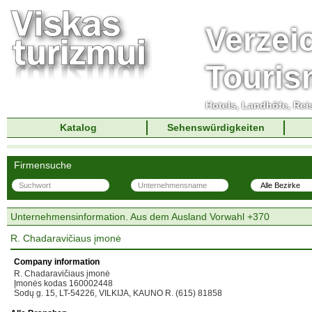
Verzei
Touri
Hotels, Landhöfe, Rei
Katalog
Sehenswürdigkeiten
Firmensuche
Unternehmensinformation. Aus dem Ausland Vorwahl +370
R. Chadaravičiaus įmonė
Company information
R. Chadaravičiaus įmonė
Įmonės kodas 160002448
Sodų g. 15, LT-54226, VILKIJA, KAUNO R. (615) 81858