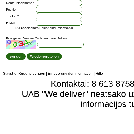
Name, Nachname *
Position
Telefon *
E-Mail
Die bezeichnete Felder sind Pflichtfelder
Bitte geben Sie den Code aus dem Bild ein:
Statistik
|
Rückmeldungen
|
Erneuerung der Information
|
Hilfe
Kontaktai: 8 613 87583
UAB "We deliver" neatsako 
informacijos t