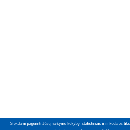
Siekdami pagerinti Jūsų naršymo kokybę, statistiniais ir rinkodaros tiks