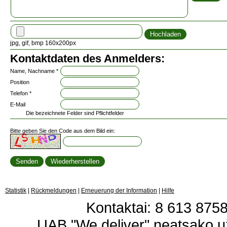
jpg, gif, bmp 160x200px
Kontaktdaten des Anmelders:
Name, Nachname *
Position
Telefon *
E-Mail
Die bezeichnete Felder sind Pflichtfelder
Bitte geben Sie den Code aus dem Bild ein:
Statistik
|
Rückmeldungen
|
Erneuerung der Information
|
Hilfe
Kontaktai: 8 613 87583
UAB "We deliver" neatsako 