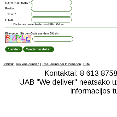
Name, Nachname *
Position
Telefon *
E-Mail
Die bezeichnete Felder sind Pflichtfelder
Bitte geben Sie den Code aus dem Bild ein:
Statistik
|
Rückmeldungen
|
Erneuerung der Information
|
Hilfe
Kontaktai: 8 613 87583
UAB "We deliver" neatsako 
informacijos t