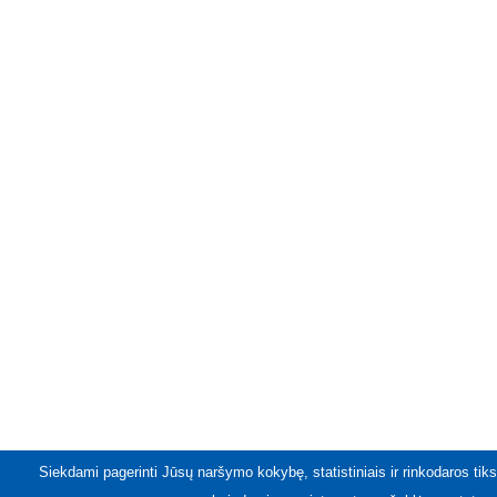
Siekdami pagerinti Jūsų naršymo kokybę, statistiniais ir rinkodaros tiks