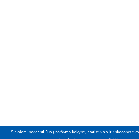
Siekdami pagerinti Jūsų naršymo kokybę, statistiniais ir rinkodaros tiks