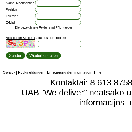
Name, Nachname *
Position
Telefon *
E-Mail
Die bezeichnete Felder sind Pflichtfelder
Bitte geben Sie den Code aus dem Bild ein:
Statistik
|
Rückmeldungen
|
Erneuerung der Information
|
Hilfe
Kontaktai: 8 613 87583
UAB "We deliver" neatsako 
informacijos t