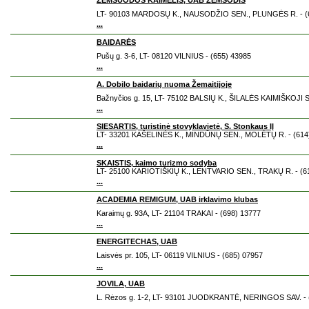
ŽEMSUODOS KAIMELIS, UAB ŽEMSODIS
LT- 90103 MARDOSŲ K., NAUSODŽIO SEN., PLUNGĖS R. - (6
...
BAIDARĖS
Pušų g. 3-6, LT- 08120 VILNIUS - (655) 43985
...
A. Dobilo baidarių nuoma Žemaitijoje
Bažnyčios g. 15, LT- 75102 BALSIŲ K., ŠILALĖS KAIMIŠKOJI S
...
SIESARTIS, turistinė stovyklavietė, S. Stonkaus IĮ
LT- 33201 KAŠELINĖS K., MINDŪNŲ SEN., MOLĖTŲ R. - (614
...
SKAISTIS, kaimo turizmo sodyba
LT- 25100 KARIOTIŠKIŲ K., LENTVARIO SEN., TRAKŲ R. - (6
...
ACADEMIA REMIGUM, UAB irklavimo klubas
Karaimų g. 93A, LT- 21104 TRAKAI - (698) 13777
...
ENERGITECHAS, UAB
Laisvės pr. 105, LT- 06119 VILNIUS - (685) 07957
...
JOVILA, UAB
L. Rėzos g. 1-2, LT- 93101 JUODKRANTĖ, NERINGOS SAV. - 
...