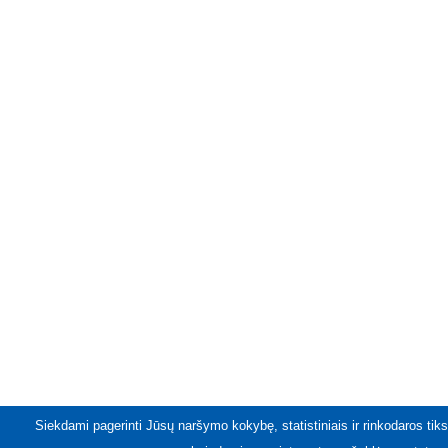
Siekdami pagerinti Jūsų naršymo kokybę, statistiniais ir rinkodaros tiks