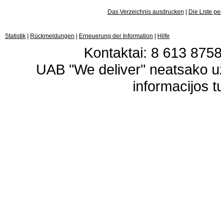
Das Verzeichnis ausdrucken
|
Die Liste p
Statistik
|
Rückmeldungen
|
Erneuerung der Information
|
Hilfe
Kontaktai: 8 613 87583
UAB "We deliver" neatsako 
informacijos t