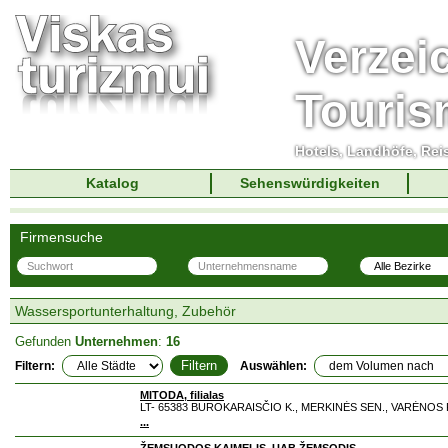
Verzei
Touri
Hotels, Landhöfe, Rei
Katalog
Sehenswürdigkeiten
Firmensuche
Wassersportunterhaltung, Zubehör
Gefunden
Unternehmen
:
16
Filtern:
Auswählen:
MITODA, filialas
LT- 65383 BUROKARAISČIO K., MERKINĖS SEN., VARĖNOS R.
...