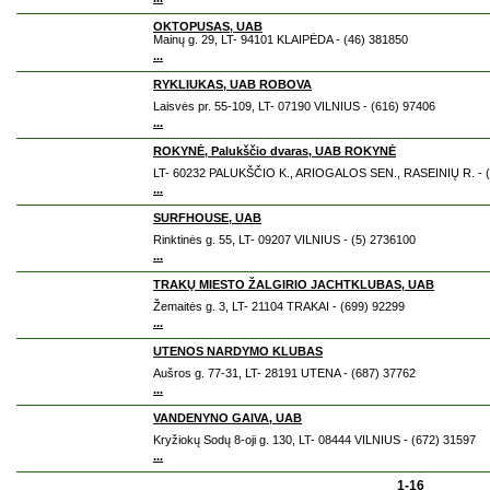
OKTOPUSAS, UAB
Mainų g. 29, LT- 94101 KLAIPĖDA - (46) 381850
...
RYKLIUKAS, UAB ROBOVA
Laisvės pr. 55-109, LT- 07190 VILNIUS - (616) 97406
...
ROKYNĖ, Palukščio dvaras, UAB ROKYNĖ
LT- 60232 PALUKŠČIO K., ARIOGALOS SEN., RASEINIŲ R. - (
...
SURFHOUSE, UAB
Rinktinės g. 55, LT- 09207 VILNIUS - (5) 2736100
...
TRAKŲ MIESTO ŽALGIRIO JACHTKLUBAS, UAB
Žemaitės g. 3, LT- 21104 TRAKAI - (699) 92299
...
UTENOS NARDYMO KLUBAS
Aušros g. 77-31, LT- 28191 UTENA - (687) 37762
...
VANDENYNO GAIVA, UAB
Kryžiokų Sodų 8-oji g. 130, LT- 08444 VILNIUS - (672) 31597
...
1-16