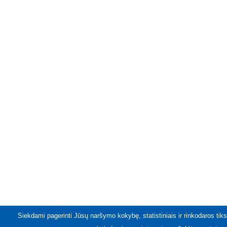
Siekdami pagerinti Jūsų naršymo kokybę, statistiniais ir rinkodaros tiks