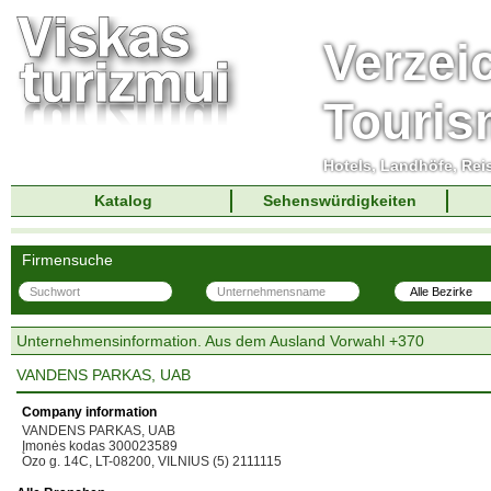
Verzei
Touri
Hotels, Landhöfe, Rei
Katalog
Sehenswürdigkeiten
Firmensuche
Unternehmensinformation. Aus dem Ausland Vorwahl +370
VANDENS PARKAS, UAB
Company information
VANDENS PARKAS, UAB
Įmonės kodas 300023589
Ozo g. 14C, LT-08200, VILNIUS (5) 2111115