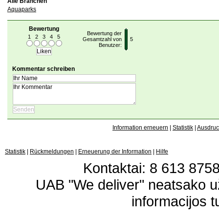
Alle Branchen
Aquaparks
Bewertung
Bewertung der
1
2
3
4
5
Gesamtzahl von
5
Benutzer:
Kommentar schreiben
Information erneuern
|
Statistik
|
Ausdru
Statistik
|
Rückmeldungen
|
Erneuerung der Information
|
Hilfe
Kontaktai: 8 613 87583
UAB "We deliver" neatsako 
informacijos t