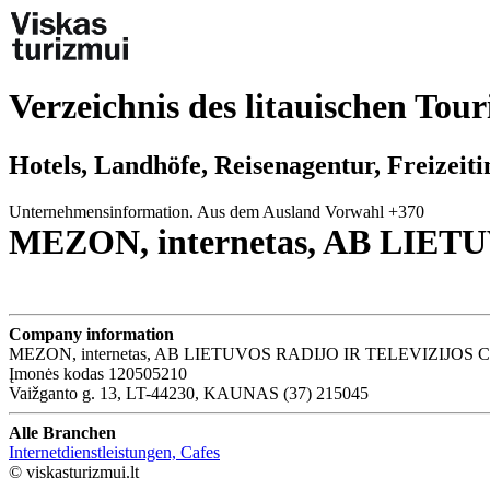
Verzeichnis des litauischen Tou
Hotels, Landhöfe, Reisenagentur, Freizeit
Unternehmensinformation. Aus dem Ausland Vorwahl +370
MEZON, internetas, AB LIE
Company information
MEZON, internetas, AB LIETUVOS RADIJO IR TELEVIZIJOS
Įmonės kodas 120505210
Vaižganto g. 13, LT-44230, KAUNAS (37) 215045
Alle Branchen
Internetdienstleistungen, Cafes
© viskasturizmui.lt